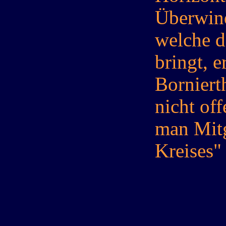
Überwind
welche d
bringt, 
Borniert
nicht of
man Mitg
Kreises" 