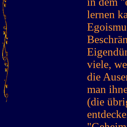
in dem "
lernen k
Egoismus
Beschrän
Eigendün
viele, we
die Ause
man ihne
(die übri
entdecken
"Geheimn