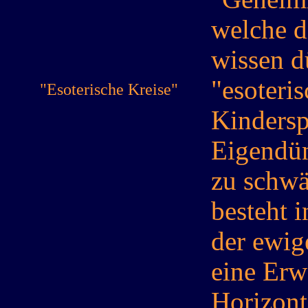
welche d
wissen d
"esoteris
"Esoterische Kreise"
Kindersp
Eigendün
zu schwä
besteht i
der ewig
eine Erw
Horizont